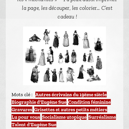
la page, les découper, les colorier… C’est
cadeau !
Mots clé :
Autres écrivains du 19ème siècle
,
Biographie d'Eugène Sue
,
Condition féminine
,
Gravures
,
Grisettes et autres petits métiers
,
Lu pour vous
,
Socialisme utopique
,
Surréalisme
,
Talent d'Eugène Sue