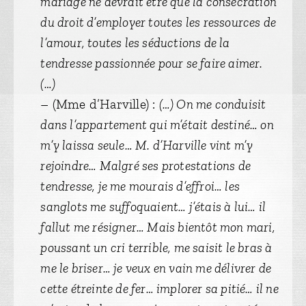
mariage ne devrait être que la consécration
du droit d’employer toutes les ressources de
l’amour, toutes les séductions de la
tendresse passionnée pour se faire aimer.
(…)
– (Mme d’Harville) :
(…) On me conduisit
dans l’appartement qui m’était destiné… on
m’y laissa seule… M. d’Harville vint m’y
rejoindre… Malgré ses protestations de
tendresse, je me mourais d’effroi… les
sanglots me suffoquaient… j’étais à lui… il
fallut me résigner… Mais bientôt mon mari,
poussant un cri terrible, me saisit le bras à
me le briser… je veux en vain me délivrer de
cette étreinte de fer… implorer sa pitié… il ne