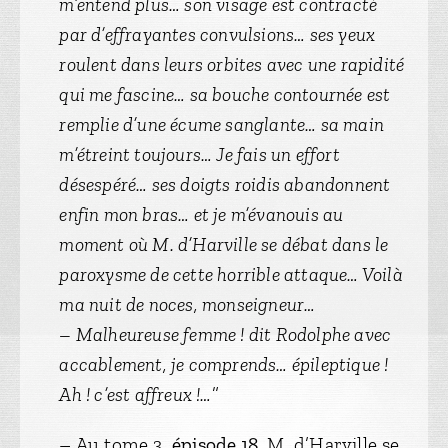
m’entend plus… son visage est contracté
par d’effrayantes convulsions… ses yeux
roulent dans leurs orbites avec une rapidité
qui me fascine… sa bouche contournée est
remplie d’une écume sanglante… sa main
m’étreint toujours… Je fais un effort
désespéré… ses doigts roidis abandonnent
enfin mon bras… et je m’évanouis au
moment où M. d’Harville se débat dans le
paroxysme de cette horrible attaque… Voilà
ma nuit de noces, monseigneur…
– Malheureuse femme ! dit Rodolphe avec
accablement, je comprends… épileptique !
Ah ! c’est affreux !…
”
– Au tome 3,
épisode 18
, M. d’Harville se