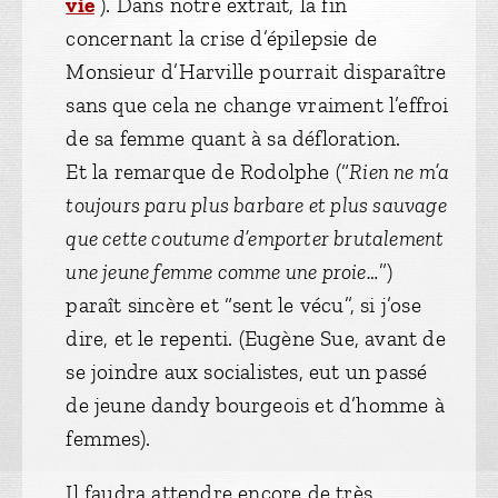
vie
). Dans notre extrait, la fin
concernant la crise d’épilepsie de
Monsieur d’Harville pourrait disparaître
sans que cela ne change vraiment l’effroi
de sa femme quant à sa défloration.
Et la remarque de Rodolphe (“
Rien ne m’a
toujours paru plus barbare et plus sauvage
que cette coutume d’emporter brutalement
une jeune femme comme une proie…
”)
paraît sincère et “sent le vécu”, si j’ose
dire, et le repenti. (Eugène Sue, avant de
se joindre aux socialistes, eut un passé
de jeune dandy bourgeois et d’homme à
femmes).
Il faudra attendre encore de très