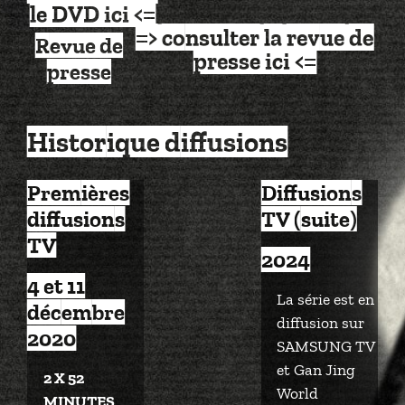
le DVD ici <=
=> consulter la revue de
Revue de
presse ici <=
presse
Historique diffusions
Premières
Diffusions
diffusions
TV (suite)
TV
2024
4 et 11
La série est en
décembre
diffusion sur
2020
SAMSUNG TV
et Gan Jing
2 X 52
World
MINUTES