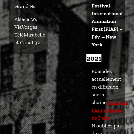
Festival
Grand Est
International
Alsace 20,
Animation
ViaVosges,
First (FIAF)
–
TéléMirabelle
Fév – New
et Canal 32
York
2021
Épisodes
actuellement
en diffusion
sur la
chaîne
YouTube
Les mystères
de Paris
N’oubliez pas
de vous