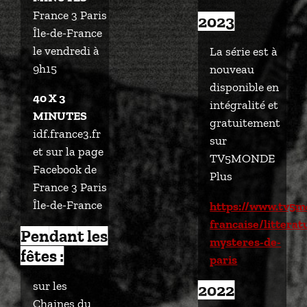
France 3 Paris
2023
Île-de-France
le vendredi à
La série est à
9h15
nouveau
disponible en
40 X 3
intégralité et
MINUTES
gratuitement
idf.france3.fr
sur
et sur la page
TV5MONDE
Facebook de
Plus
France 3 Paris
Île-de-France
https://www.tv5m
francaise/litterat
Pendant les
mysteres-de-
fêtes :
paris
sur les
2022
Chaines du