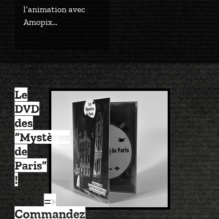
l’animation avec
Amopix…
Le
DVD
des
“Mystères
de
Paris”
!
=>
Commandez