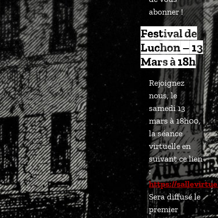
abonner !
Festival de
Luchon – 13
Mars à 18h
Rejoignez
nous, le
samedi 13
mars à 18h00,
la séance
virtuelle en
suivant ce lien
:
https://sallevirt
Sera diffusé le
premier