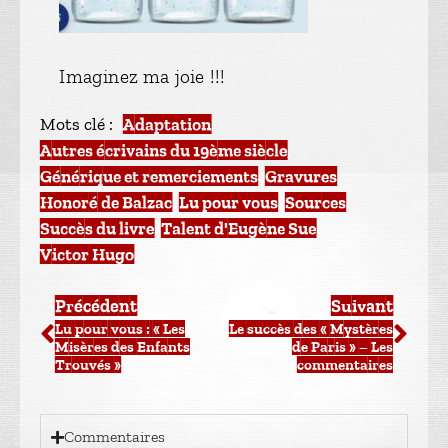
Imaginez ma joie !!!
Mots clé :
Adaptation
,
Autres écrivains du 19ème siècle
,
Générique et remerciements
,
Gravures
,
Honoré de Balzac
,
Lu pour vous
,
Sources
,
Succès du livre
,
Talent d'Eugène Sue
,
Victor Hugo
Précédent
Suivant
Lu pour vous : « Les
Le succès des « Mystères
Misères des Enfants
de Paris » – Les
Trouvés »
commentaires
Commentaires