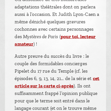
adaptations théâtrales dont on parlera
aussi à l’occasion. Et Judith Lyon-Caen a
même déniché quelques gravures
cochonnes avec certains personnages
des
Mystères de Paris
(
pour toi, lecteur
amateur
) !
Autre preuve du succès du livre : le
couple des formidables concierges
Pipelet du 17 rue du Temple (cf. les
épisodes 6, 9, 13, 14, 21… de la série et
cet
article sur la carte ci-après
). Ils ont
suffisamment frappé l’opinion publique
pour que le terme soit entré dans le
langage courant (et on le trouve même