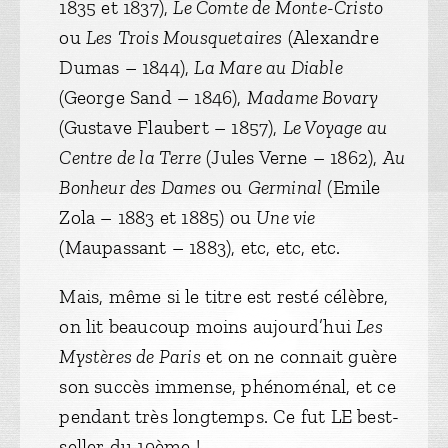
1835 et 1837),
Le Comte de Monte-Cristo
ou
Les
Trois Mousquetaires
(Alexandre
Dumas – 1844),
La Mare au Diable
(George Sand – 1846),
Madame Bovary
(Gustave Flaubert – 1857),
Le Voyage au
Centre de la Terre
(Jules Verne – 1862),
Au
Bonheur des Dames
ou
Germinal
(Emile
Zola – 1883 et 1885) ou
Une vie
(Maupassant – 1883), etc, etc, etc.
Mais, même si le titre est resté célèbre,
on lit beaucoup moins aujourd’hui
Les
Mystères de Paris
et on ne connait guère
son succès immense, phénoménal, et ce
pendant très longtemps. Ce fut LE best-
seller du 19ème !