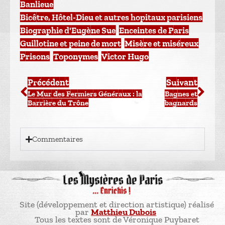
Banlieue
,
Bicêtre, Hôtel-Dieu et autres hopitaux parisiens
,
Biographie d'Eugène Sue
,
Enceintes de Paris
,
Guillotine et peine de mort
,
Misère et miséreux
,
Prisons
,
Toponymes
,
Victor Hugo
Précédent
Suivant
Le Mur des Fermiers Généraux : la
Bagnes et
Barrière du Trône
bagnards
Commentaires
Site (développement et direction artistique) réalisé
par
Matthieu Dubois
Tous les textes sont de Véronique Puybaret