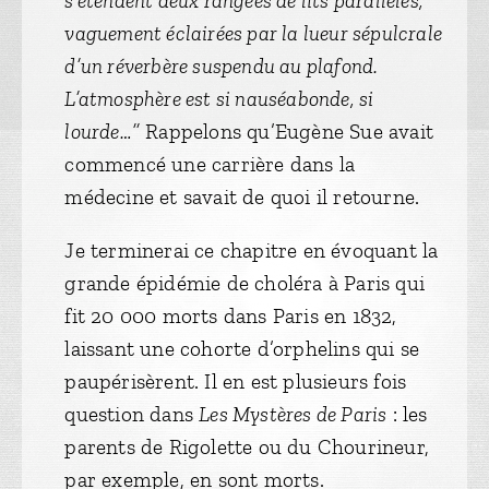
s’étendent deux rangées de lits parallèles,
vaguement éclairées par la lueur sépulcrale
d’un réverbère suspendu au plafond.
L’atmosphère est si nauséabonde, si
lourde…”
Rappelons qu’Eugène Sue avait
commencé une carrière dans la
médecine et savait de quoi il retourne.
Je terminerai ce chapitre en évoquant la
grande épidémie de choléra à Paris qui
fit 20 000 morts dans Paris en 1832,
laissant une cohorte d’orphelins qui se
paupérisèrent. Il en est plusieurs fois
question dans
Les Mystères de Paris
: les
parents de Rigolette ou du Chourineur,
par exemple, en sont morts.